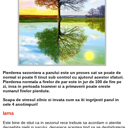
Pierderea sezoniera a parului este un proces cat se poate de
normal si poate fi tinut sub control cu ajutorul acestor sfaturi.
Pierderea normala a firelor de par este in jur de 100 de fire pe
zi, insa in perioada toamnei si a primaverii poate creste
numarul firelor pierdute.
Scapa de stresul zilnic si invata cum sa iti ingrijesti parul in
cele 4 anotimpuri!
Iarna
Este bine de stiut ca in sezonul rece trebuie sa acordam o atentie
deosebita pielii si parului, deoarece acestea tind sa se deshidrateze