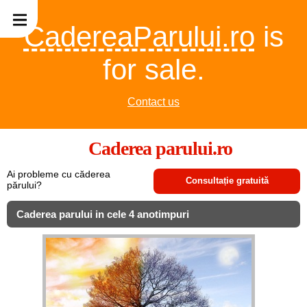
CadereaParului.ro
is
for sale.
Contact us
Caderea parului.ro
Ai probleme cu căderea
Consultație gratuită
părului?
Caderea parului in cele 4 anotimpuri