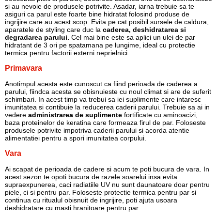
si au nevoie de produsele potrivite. Asadar, iarna trebuie sa te
asiguri ca parul este foarte bine hidratat folosind produse de
ingrijire care au acest scop. Evita pe cat posibil sursele de caldura,
aparatele de styling care duc la
caderea, deshidratarea si
degradarea parului.
Cel mai bine este sa aplici un ulei de par
hidratant de 3 ori pe spatamana pe lungime, ideal cu protectie
termica pentru factorii externi neprielnici.
Primavara
Anotimpul acesta este cunoscut ca fiind perioada de caderea a
parului, fiindca acesta se obisnuieste cu noul climat si are de suferit
schimbari. In acest timp va trebui sa iei suplimente care intaresc
imunitatea si contibuie la reducerea caderii parului. Trebuie sa ai in
vedere
administrarea de suplimente
fortificate cu aminoacizi,
baza proteinelor de keratina care formeaza firul de par. Foloseste
produsele potrivite impotriva caderii parului si acorda atentie
alimentatiei pentru a spori imunitatea corpului.
Vara
Ai scapat de perioada de cadere si acum te poti bucura de vara. In
acest sezon te opoti bucura de razele soarelui insa evita
supraexpunerea, caci radiatiile UV nu sunt daunatoare doar pentru
piele, ci si pentru par. Foloseste protectie termica pentru par si
continua cu ritualul obisnuit de ingrijire, poti ajuta usoara
deshidratare cu masti hranitoare pentru par.