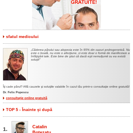
sfatul medicului
Căderea părului sau alopecia este în 95% din cazuri androgenetică. Nu
este o boală, nu este o afecţiune, ci este doar o formă de manifestare a
înfăţişării tale. Este bine de ştiut că dacă eşti nemulţumit cu ea există
soluţii!
Îţi cade părul? Află cauzele şi soluţiile valabile în cazul tău printr-o consultaţie online gratuită!
Dr. Felix Popescu
consultație online gratuită
TOP 5 - Înainte și după
Catalin
Botezatu