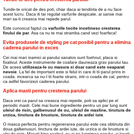
Tunde-te oricat de des poti, chiar daca ai tendinta de a nu face
acest lucru. Daca iti tai regulat varfurile despicate, ai sanse mai
mari sa-ti creasca mai repede parul.
Este cunoscut faptul ca
varfurile tocite incetinesc cresterea
firului de par
. Asa ca nu te mai stramba cand vezi foarfeca!
Evita produsele de styling pe cat posibil pentru a elimina
caderea parului in exces
Cei mai mari inamici ai parului sanatos sunt foehnul, placa si
fixativul. Aceste instrumente de coafare dauneaza grav parului tau.
De aceea
utilizeaza-le cu masura si doar cand este neaparat
nevoie
. La fel de important este si felul in care iti tii parul prins in
coada. incearca sa nu-l tii foarte strans, intr-o coada de cal, pentru
ca astfel favorizezi caderea parului.
Aplica masti pentru cresterea parului
Daca vrei ca parul sa creasca mai repede, poti sa aplici pe el
periodic masti. Cele mai bune ingrediente pentru un par lung sunt
uleiul de ricin, galbenusul de ou, uleiul de masline, tinctura de
urzica, tinctura de brusture, tinctura de ardei iute
.
O masca perfecta pentru regenerarea parului este cea obtinuta din
doua galbenusuri, tinctura de ardei iute, de urzica si de brusture si
ulei de ricin. Masati bine scalpul, nu si pe lungimea parului, si lasati