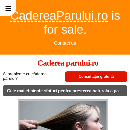
CadereaParului.ro
is
for sale.
Contact us
Caderea parului.ro
Ai probleme cu căderea
Consultație gratuită
părului?
Cele mai eficiente sfaturi pentru cresterea naturala a parului