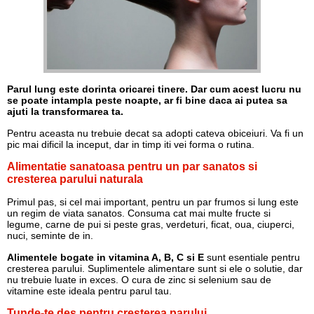
Parul lung este dorinta oricarei tinere. Dar cum acest lucru nu
se poate intampla peste noapte, ar fi bine daca ai putea sa
ajuti la transformarea ta.
Pentru aceasta nu trebuie decat sa adopti cateva obiceiuri. Va fi un
pic mai dificil la inceput, dar in timp iti vei forma o rutina.
Alimentatie sanatoasa pentru un par sanatos si
cresterea parului naturala
Primul pas, si cel mai important, pentru un par frumos si lung este
un regim de viata sanatos. Consuma cat mai multe fructe si
legume, carne de pui si peste gras, verdeturi, ficat, oua, ciuperci,
nuci, seminte de in.
Alimentele bogate in vitamina A, B, C si E
sunt esentiale pentru
cresterea parului. Suplimentele alimentare sunt si ele o solutie, dar
nu trebuie luate in exces. O cura de zinc si selenium sau de
vitamine este ideala pentru parul tau.
Tunde-te des pentru cresterea parului