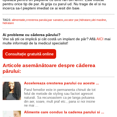
pentru orice tip de par. Ai grija cu parul ud. Nu trage de el si nu
incerca sa-l piepteni imediat ce ai iesit din baie.
TAGS:
alimentatie
cresterea parului
par sanatos
uscator par
hidratare
ulei masline
hidratare
Ai probleme cu căderea părului?
Vrei să știi ce implică și cât costă un implant de păr? Află
AICI
mai
multe informații de la medicul specialist!
Consultație gratuită online
Articole asemănătoare despre căderea
părului:
Accelereaza cresterea parului cu aceste ...
Parul femeilor este in permanenta chinuit de tot
felul de metode de styling sau factori agresori
naturali. Sa recunoastem ca pe langa poluarea
din aer, soare, mult praf etc., pana si noi insine
ne mai ...
Alimente care conduc la caderea parului si ...