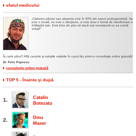
sfatul medicului
Căderea părului sau alopecia este în 95% din cazuri androgenetică. Nu
este o boală, nu este o afecţiune, ci este doar o formă de manifestare a
înfăţişării tale. Este bine de ştiut că dacă eşti nemulţumit cu ea există
soluţii!
Îţi cade părul? Află cauzele şi soluţiile valabile în cazul tău printr-o consultaţie online gratuită!
Dr. Felix Popescu
consultație online gratuită
TOP 5 - Înainte și după
Catalin
Botezatu
Dinu
Maxer