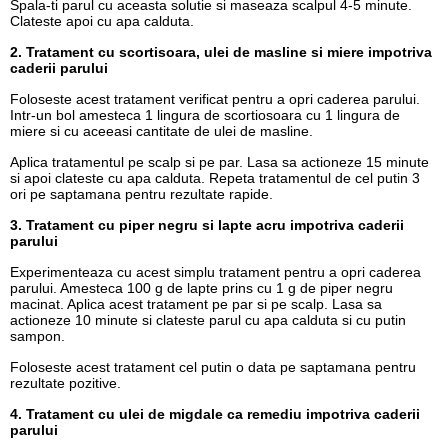
Spala-ti parul cu aceasta solutie si maseaza scalpul 4-5 minute.
Clateste apoi cu apa calduta.
2. Tratament cu scortisoara, ulei de masline si miere impotriva
caderii parului
Foloseste acest tratament verificat pentru a opri caderea parului.
Intr-un bol amesteca 1 lingura de scortiosoara cu 1 lingura de
miere si cu aceeasi cantitate de ulei de masline.
Aplica tratamentul pe scalp si pe par. Lasa sa actioneze 15 minute
si apoi clateste cu apa calduta. Repeta tratamentul de cel putin 3
ori pe saptamana pentru rezultate rapide.
3. Tratament cu piper negru si lapte acru impotriva caderii
parului
Experimenteaza cu acest simplu tratament pentru a opri caderea
parului. Amesteca 100 g de lapte prins cu 1 g de piper negru
macinat. Aplica acest tratament pe par si pe scalp. Lasa sa
actioneze 10 minute si clateste parul cu apa calduta si cu putin
sampon.
Foloseste acest tratament cel putin o data pe saptamana pentru
rezultate pozitive.
4. Tratament cu ulei de migdale ca remediu impotriva caderii
parului