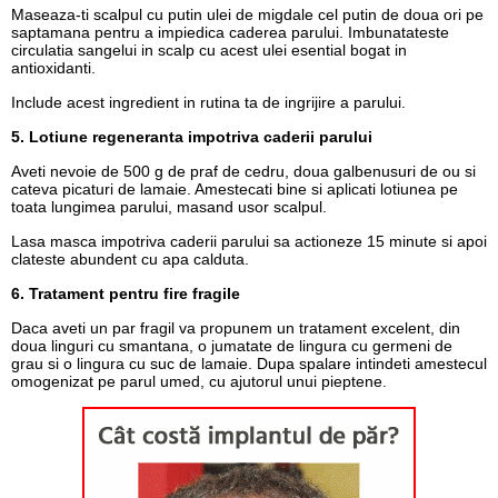
Maseaza-ti scalpul cu putin ulei de migdale cel putin de doua ori pe
saptamana pentru a impiedica caderea parului. Imbunatateste
circulatia sangelui in scalp cu acest ulei esential bogat in
antioxidanti.
Include acest ingredient in rutina ta de ingrijire a parului.
5. Lotiune regeneranta impotriva caderii parului
Aveti nevoie de 500 g de praf de cedru, doua galbenusuri de ou si
cateva picaturi de lamaie. Amestecati bine si aplicati lotiunea pe
toata lungimea parului, masand usor scalpul.
Lasa masca impotriva caderii parului sa actioneze 15 minute si apoi
clateste abundent cu apa calduta.
6. Tratament pentru fire fragile
Daca aveti un par fragil va propunem un tratament excelent, din
doua linguri cu smantana, o jumatate de lingura cu germeni de
grau si o lingura cu suc de lamaie. Dupa spalare intindeti amestecul
omogenizat pe parul umed, cu ajutorul unui pieptene.