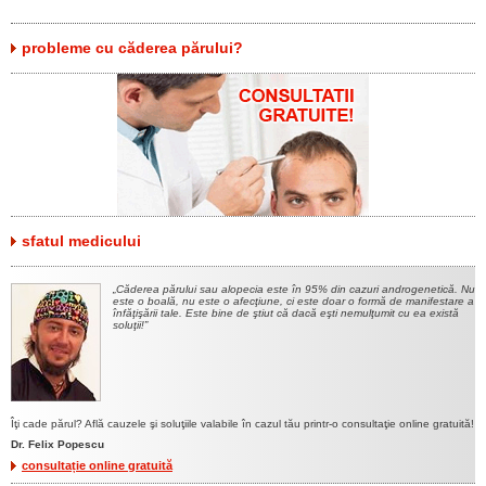
probleme cu căderea părului?
sfatul medicului
Căderea părului sau alopecia este în 95% din cazuri androgenetică. Nu
este o boală, nu este o afecţiune, ci este doar o formă de manifestare a
înfăţişării tale. Este bine de ştiut că dacă eşti nemulţumit cu ea există
soluţii!
Îţi cade părul? Află cauzele şi soluţiile valabile în cazul tău printr-o consultaţie online gratuită!
Dr. Felix Popescu
consultație online gratuită