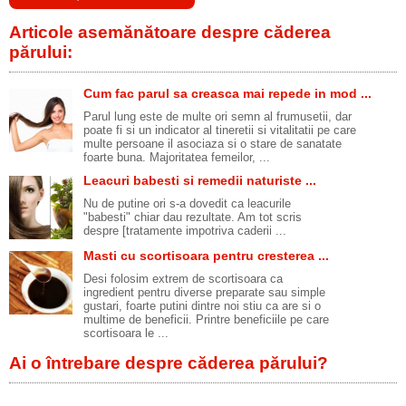
Articole asemănătoare despre căderea
părului:
Cum fac parul sa creasca mai repede in mod ...
Parul lung este de multe ori semn al frumusetii, dar
poate fi si un indicator al tineretii si vitalitatii pe care
multe persoane il asociaza si o stare de sanatate
foarte buna. Majoritatea femeilor, ...
Leacuri babesti si remedii naturiste ...
Nu de putine ori s-a dovedit ca leacurile
"babesti" chiar dau rezultate. Am tot scris
despre [tratamente impotriva caderii ...
Masti cu scortisoara pentru cresterea ...
Desi folosim extrem de scortisoara ca
ingredient pentru diverse preparate sau simple
gustari, foarte putini dintre noi stiu ca are si o
multime de beneficii. Printre beneficiile pe care
scortisoara le ...
Ai o întrebare despre căderea părului?