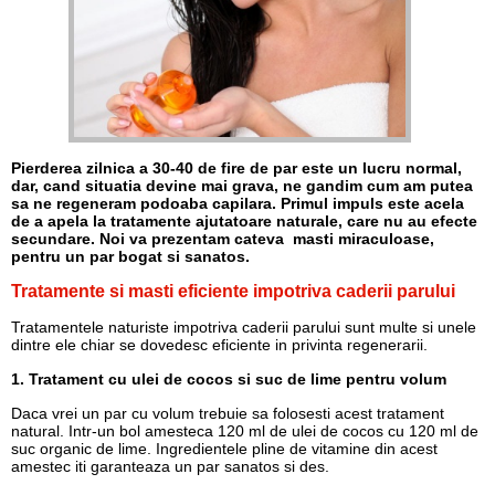
Pierderea zilnica a 30-40 de fire de par este un lucru normal,
dar, cand situatia devine mai grava, ne gandim cum am putea
sa ne regeneram podoaba capilara. Primul impuls este acela
de a apela la tratamente ajutatoare naturale, care nu au efecte
secundare. Noi va prezentam cateva masti miraculoase,
pentru un par bogat si sanatos.
Tratamente si masti eficiente impotriva caderii parului
Tratamentele naturiste impotriva caderii parului sunt multe si unele
dintre ele chiar se dovedesc eficiente in privinta regenerarii.
1. Tratament cu ulei de cocos si suc de lime pentru volum
Daca vrei un par cu volum trebuie sa folosesti acest tratament
natural. Intr-un bol amesteca 120 ml de ulei de cocos cu 120 ml de
suc organic de lime. Ingredientele pline de vitamine din acest
amestec iti garanteaza un par sanatos si des.