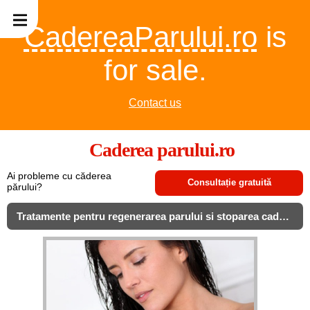
CadereaParului.ro
is
for sale.
Contact us
Caderea parului.ro
Ai probleme cu căderea
Consultație gratuită
părului?
Tratamente pentru regenerarea parului si stoparea caderii