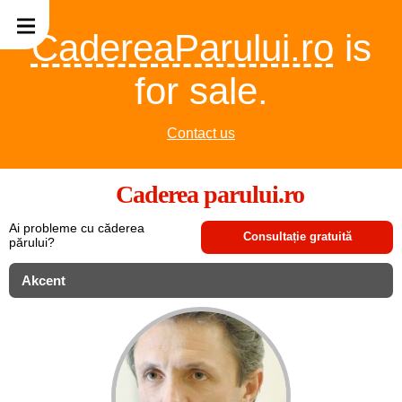
CadereaParului.ro
is
for sale.
Contact us
Caderea parului.ro
Ai probleme cu căderea
Consultație gratuită
părului?
Akcent