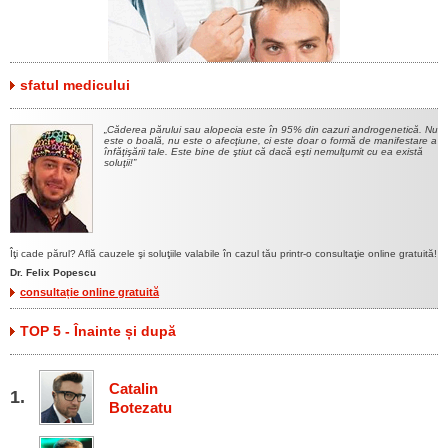
sfatul medicului
Căderea părului sau alopecia este în 95% din cazuri androgenetică. Nu
este o boală, nu este o afecţiune, ci este doar o formă de manifestare a
înfăţişării tale. Este bine de ştiut că dacă eşti nemulţumit cu ea există
soluţii!
Îţi cade părul? Află cauzele şi soluţiile valabile în cazul tău printr-o consultaţie online gratuită!
Dr. Felix Popescu
consultație online gratuită
TOP 5 - Înainte și după
Catalin
Botezatu