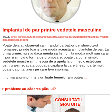
Implantul de par printre vedetele masculine
TAGS:
cristi borcea
razvan ciobanu
traistariu
caderea parului barbati
implant par
vedete
gica popescu
akcent
Poate deja ati observat ca in randul barbatilor din showbiz-ul
romanesc prinde foarte bine moda aceasta a implantului de par. La
urma urmei, nu stiu daca merita sa fie numita mod,a moft sau ca ar
fi pur si simplu o forma de promovare, poate ca pur si simplu
vedetele noastre simt nevoia de a apela la un medic estetician
pentru a-si recapata podoaba capilara la care tineau foarte mult,
poate datorita tinerii pe care le-o imprima.
In urma anumitor interviuri luate femeilor am putea
...
probleme cu căderea părului?