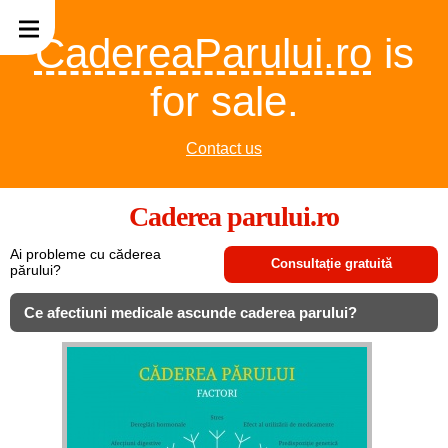
CadereaParului.ro
is
for sale.
Contact us
Caderea parului.ro
Ai probleme cu căderea
Consultație gratuită
părului?
Ce afectiuni medicale ascunde caderea parului?