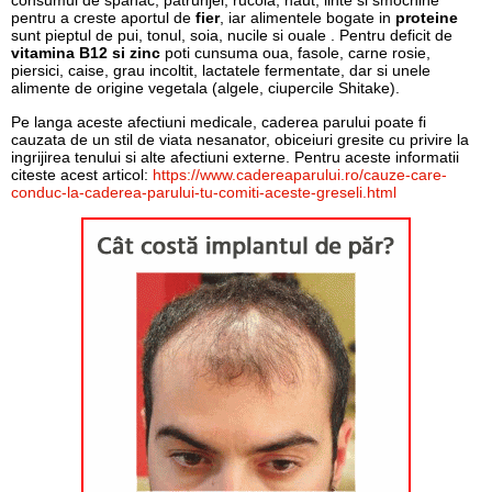
consumul de spanac, patrunjel, rucola, naut, linte si smochine
pentru a creste aportul de
fier
, iar alimentele bogate in
proteine
sunt pieptul de pui, tonul, soia, nucile si ouale . Pentru deficit de
vitamina B12 si zinc
poti cunsuma oua, fasole, carne rosie,
piersici, caise, grau incoltit, lactatele fermentate, dar si unele
alimente de origine vegetala (algele, ciupercile Shitake).
Pe langa aceste afectiuni medicale, caderea parului poate fi
cauzata de un stil de viata nesanator, obiceiuri gresite cu privire la
ingrijirea tenului si alte afectiuni externe. Pentru aceste informatii
citeste acest articol:
https://www.cadereaparului.ro/cauze-care-
conduc-la-caderea-parului-tu-comiti-aceste-greseli.html