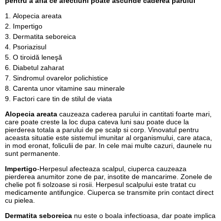
pentru a afla ce afectiuni poate ascunde caderea parului
Alopecia areata
Impertigo
Dermatita seboreica
Psoriazisul
O tiroidă leneşă
Diabetul zaharat
Sindromul ovarelor polichistice
Carenta unor vitamine sau minerale
Factori care tin de stilul de viata
Alopecia areata
cauzeaza caderea parului in cantitati foarte mari,
care poate creste la loc dupa cateva luni sau poate duce la
pierderea totala a parului de pe scalp si corp. Vinovatul pentru
aceasta situatie este sistemul imunitar al organismului, care ataca,
in mod eronat, foliculii de par. In cele mai multe cazuri, daunele nu
sunt permanente.
Impertigo
-Herpesul afecteaza scalpul, ciuperca cauzeaza
pierderea anumitor zone de par, insotite de mancarime. Zonele de
chelie pot fi solzoase si rosii. Herpesul scalpului este tratat cu
medicamente antifungice. Ciuperca se transmite prin contact direct
cu pielea.
Dermatita seboreica
nu este o boala infectioasa, dar poate implica