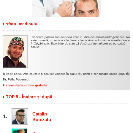
sfatul medicului
Căderea părului sau alopecia este în 95% din cazuri androgenetică. Nu
este o boală, nu este o afecţiune, ci este doar o formă de manifestare a
înfăţişării tale. Este bine de ştiut că dacă eşti nemulţumit cu ea există
soluţii!
Îţi cade părul? Află cauzele şi soluţiile valabile în cazul tău printr-o consultaţie online gratuită!
Dr. Felix Popescu
consultație online gratuită
TOP 5 - Înainte și după
Catalin
Botezatu