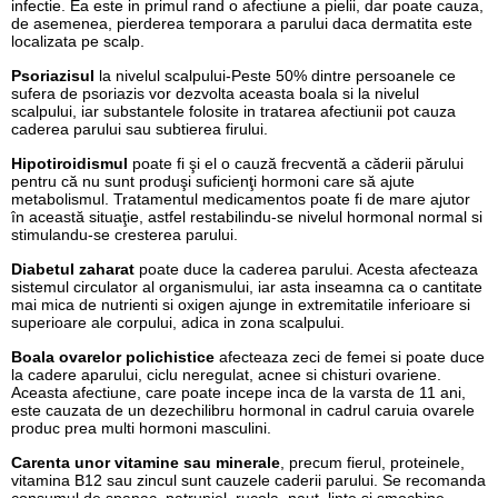
infectie. Ea este in primul rand o afectiune a pielii, dar poate cauza,
de asemenea, pierderea temporara a parului daca dermatita este
localizata pe scalp.
Psoriazisul
la nivelul scalpului-Peste 50% dintre persoanele ce
sufera de psoriazis vor dezvolta aceasta boala si la nivelul
scalpului, iar substantele folosite in tratarea afectiunii pot cauza
caderea parului sau subtierea firului.
Hipotiroidismul
poate fi şi el o cauză frecventă a căderii părului
pentru că nu sunt produşi suficienţi hormoni care să ajute
metabolismul. Tratamentul medicamentos poate fi de mare ajutor
în această situaţie, astfel restabilindu-se nivelul hormonal normal si
stimulandu-se cresterea parului.
Diabetul zaharat
poate duce la caderea parului. Acesta afecteaza
sistemul circulator al organismului, iar asta inseamna ca o cantitate
mai mica de nutrienti si oxigen ajunge in extremitatile inferioare si
superioare ale corpului, adica in zona scalpului.
Boala ovarelor polichistice
afecteaza zeci de femei si poate duce
la cadere aparului, ciclu neregulat, acnee si chisturi ovariene.
Aceasta afectiune, care poate incepe inca de la varsta de 11 ani,
este cauzata de un dezechilibru hormonal in cadrul caruia ovarele
produc prea multi hormoni masculini.
Carenta unor vitamine sau minerale
, precum fierul, proteinele,
vitamina B12 sau zincul sunt cauzele caderii parului. Se recomanda