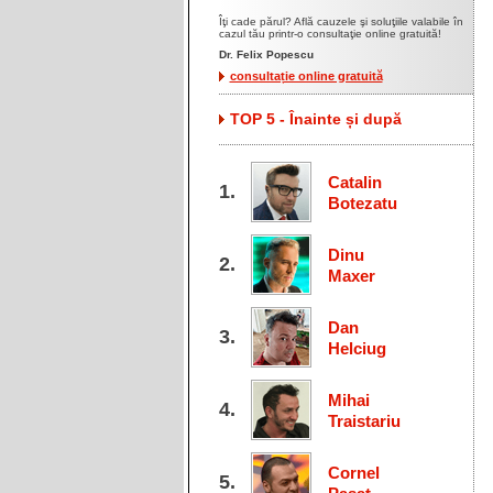
Îţi cade părul? Află cauzele şi soluţiile valabile în
cazul tău printr-o consultaţie online gratuită!
Dr. Felix Popescu
consultație online gratuită
TOP 5 - Înainte și după
Catalin
Botezatu
Dinu
Maxer
Dan
Helciug
Mihai
Traistariu
Cornel