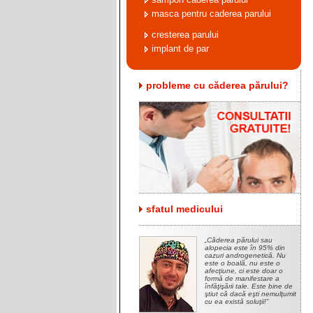
masca pentru caderea parului
cresterea parului
implant de par
probleme cu căderea părului?
sfatul medicului
Căderea părului sau
alopecia este în 95% din
cazuri androgenetică. Nu
este o boală, nu este o
afecţiune, ci este doar o
formă de manifestare a
înfăţişării tale. Este bine de
ştiut că dacă eşti nemulţumit
cu ea există soluţii!