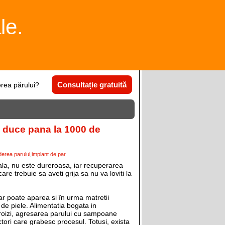
le.
Consultație gratuită
rea părului?
e duce pana la 1000 de
erea parului
implant de par
ala, nu este dureroasa, iar recuperarea
e trebuie sa aveti grija sa nu va loviti la
ar poate aparea si în urma matretii
i de piele. Alimentatia bogata in
eroizi, agresarea parului cu sampoane
ctori care grabesc procesul. Totusi, exista