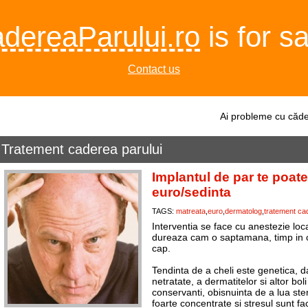
dereaParului.ro
is for sa
Contact us
Ai probleme cu căde
Tratement caderea parului
Implantul de par te poat
euro/sedinta
TAGS:
matreata
euro
dermatolog
tratement cad
Interventia se face cu anestezie loc
dureaza cam o saptamana, timp in car
cap.
Tendinta de a cheli este genetica, d
netratate, a dermatitelor si altor bol
conservanti, obisnuinta de a lua st
foarte concentrate si stresul sunt fa