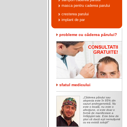
masca pentru caderea parului
cresterea parului
implant de par
probleme cu căderea părului?
sfatul medicului
Căderea părului sau
alopecia este în 95% din
cazuri androgenetică. Nu
este o boală, nu este o
afecţiune, ci este doar o
formă de manifestare a
înfăţişării tale. Este bine de
ştiut că dacă eşti nemulţumit
cu ea există soluţii!