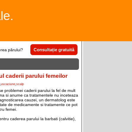
le.
Consultație gratuită
rea părului?
zul caderii parului femeilor
uscaciune
scalp
e problemei caderii parului la fel de mult
buna si anume ca tratamentele nu inceteaza
diagnosticarea cauzei, un dermatolog este
sitate de medicamente si tratamente ce pot
tru femei.
entru caderea parului la barbati (calvitie),