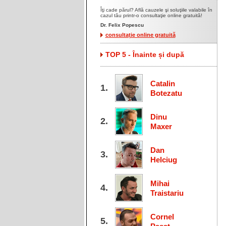
Îţi cade părul? Află cauzele şi soluţiile valabile în
cazul tău printr-o consultaţie online gratuită!
Dr. Felix Popescu
consultație online gratuită
TOP 5 - Înainte și după
Catalin
Botezatu
Dinu
Maxer
Dan
Helciug
Mihai
Traistariu
Cornel