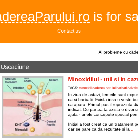
dereaParului.ro
is for sa
Contact us
Ai probleme cu căde
Uscaciune
Minoxidilul - util si in ca
TAGS:
minoxidil
caderea parului barbati
calvitie
In ziua de astazi, femeile sunt expus
ca si barbatii. Exista insa o veste 
sa apara. Primul pas il reprezinta 
indicat. De partea ta exista o diver
ajuta - unele concepute special pen
Initial a fost creat ca un tratament p
dar se pare ca da rezultate si la
...