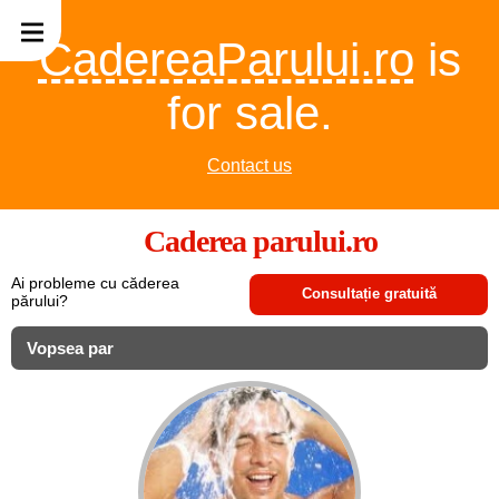
CadereaParului.ro
is
for sale.
Contact us
Caderea parului.ro
Ai probleme cu căderea
Consultație gratuită
părului?
Vopsea par