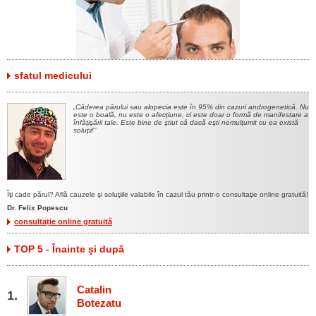
sfatul medicului
Căderea părului sau alopecia este în 95% din cazuri androgenetică. Nu
este o boală, nu este o afecţiune, ci este doar o formă de manifestare a
înfăţişării tale. Este bine de ştiut că dacă eşti nemulţumit cu ea există
soluţii!
Îţi cade părul? Află cauzele şi soluţiile valabile în cazul tău printr-o consultaţie online gratuită!
Dr. Felix Popescu
consultație online gratuită
TOP 5 - Înainte și după
Catalin
Botezatu