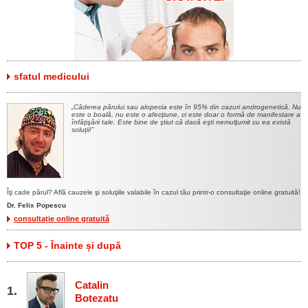
sfatul medicului
Căderea părului sau alopecia este în 95% din cazuri androgenetică. Nu
este o boală, nu este o afecţiune, ci este doar o formă de manifestare a
înfăţişării tale. Este bine de ştiut că dacă eşti nemulţumit cu ea există
soluţii!
Îţi cade părul? Află cauzele şi soluţiile valabile în cazul tău printr-o consultaţie online gratuită!
Dr. Felix Popescu
consultație online gratuită
TOP 5 - Înainte și după
Catalin
Botezatu