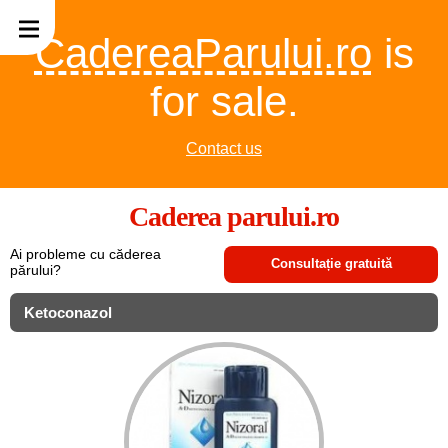
CadereaParului.ro
is
for sale.
Contact us
Caderea parului.ro
Ai probleme cu căderea
Consultație gratuită
părului?
Ketoconazol