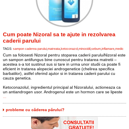
Cum poate Nizoral sa te ajute in rezolvarea
caderii parului
TAGS:
sampon caderea parului
matreata
ketoconazol
minoxidil
sebum
inflamare
medic
Cum sa folosesti Nizoral pentru stoparea caderii paruluiNizoral este
un sampon antifungus bine cunoscut pentru tratarea matretii –
acestea s-a tot sustinut sus si tare in urma unor studii ca poate fi
eficient in tratarea alopeciei androgenetice (chelirea specifica
barbatilor), astfel oferind ajutor si in tratarea caderii parului cu
cauza genetica.
Ketoconazolul, ingredientul principal al Nizoralului, actioneaza ca
un antiandrogen usor. Androgenul este un hormon care se lipeste
...
probleme cu căderea părului?