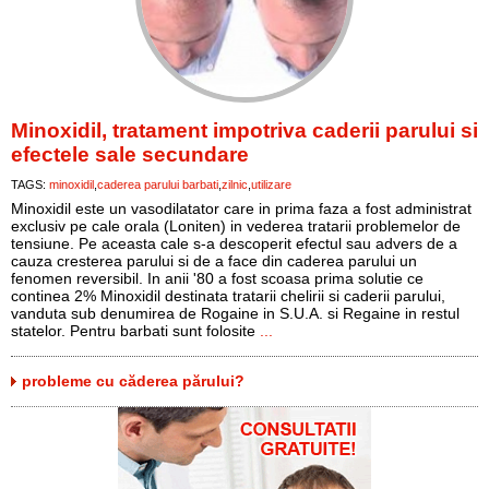
Minoxidil, tratament impotriva caderii parului si
efectele sale secundare
TAGS:
minoxidil
caderea parului barbati
zilnic
utilizare
Minoxidil este un vasodilatator care in prima faza a fost administrat
exclusiv pe cale orala (Loniten) in vederea tratarii problemelor de
tensiune. Pe aceasta cale s-a descoperit efectul sau advers de a
cauza cresterea parului si de a face din caderea parului un
fenomen reversibil. In anii '80 a fost scoasa prima solutie ce
continea 2% Minoxidil destinata tratarii chelirii si caderii parului,
vanduta sub denumirea de Rogaine in S.U.A. si Regaine in restul
statelor. Pentru barbati sunt folosite
...
probleme cu căderea părului?