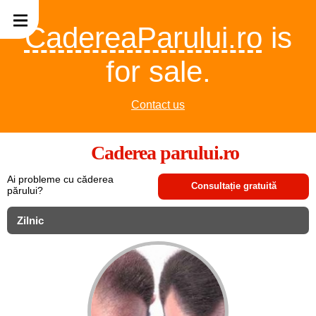
CadereaParului.ro
is
for sale.
Contact us
Caderea parului.ro
Ai probleme cu căderea
Consultație gratuită
părului?
Zilnic