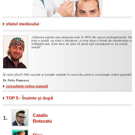
sfatul medicului
Căderea părului sau alopecia este în 95% din cazuri androgenetică. Nu
este o boală, nu este o afecţiune, ci este doar o formă de manifestare a
înfăţişării tale. Este bine de ştiut că dacă eşti nemulţumit cu ea există
soluţii!
Îţi cade părul? Află cauzele şi soluţiile valabile în cazul tău printr-o consultaţie online gratuită!
Dr. Felix Popescu
consultație online gratuită
TOP 5 - Înainte și după
Catalin
Botezatu